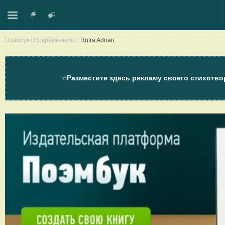
Поэмбук
/
Современники
/
Rutra Adnan
⭐
Разместите здесь рекламу своего стихотво