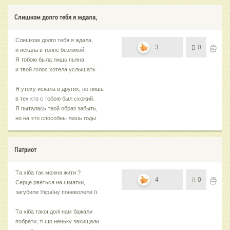
Слишком долго тебя я ждала,
Слишком долго тебя я ждала,
3
0
и искала в толпе безликой.
Я тобою была лишь пьяна,
и твой голос хотела услышать.
Я утеху искала в других, но лишь
в тех кто с тобою был схожий.
Я пыталась твой образ забыть,
но на это способны лишь годы.
Патриот
Та хіба так можна жити ?
4
0
Серце рветься на шматки,
загубили Україну поневолели її.
Та хіба такої долі нам бажали
побрати, ті що неньку захищали