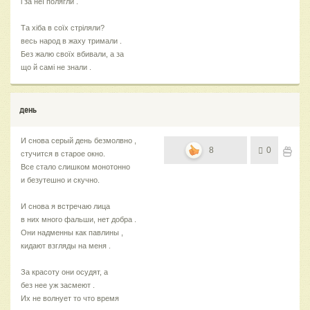
і за неї полягли .
Та хіба в соїх стріляли?
весь народ в жаху тримали .
Без жалю своїх вбивали, а за
що й самі не знали .
день
И снова серый день безмолвно ,
8
0
стучится в старое окно.
Все стало слишком монотонно
и безутешно и скучно.
И снова я встречаю лица
в них много фальши, нет добра .
Они надменны как павлины ,
кидают взгляды на меня .
За красоту они осудят, а
без нее уж засмеют .
Их не волнует то что время