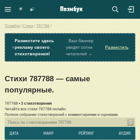
Поэмбук
Стихи
787788
Разместите здесь
Ваш баннер
⭐
рекламу своего
увидят сотни
Разместить
стихотворения!
читателей →
Стихи 787788 — самые
популярные.
787788 •
3 стихотворения
Читайте все стихи 787788 онлайн.
Полное собрание стихотворений с комментариями и оценками.
ДАТА
ЖАНР
РЕЙТИНГ
АУДИО