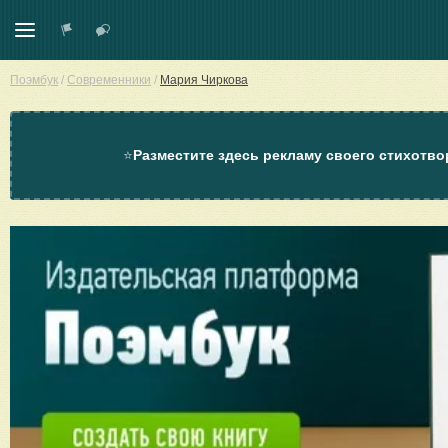
Поэмбук
/
Современники
/
Мария Чиркова
⭐
Разместите здесь рекламу своего стихотво