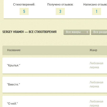
Стихотворений:
Получено отзывов:
Написано отзыво
5
3
1
SERGEY HRAMOV — ВСЕ СТИХОТВОРЕНИЯ
Все жанры
Все разд
Название
Жанр
Любовная
"Крылья."
лирика
Любовная
"Вместе."
лирика
Любовная
"О ней."
лирика