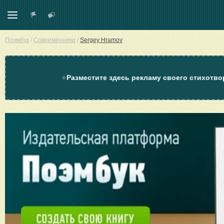
Поэмбук
/
Современники
/
Sergey Hramov
⭐
Разместите здесь рекламу своего стихотво