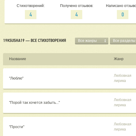
Стихотворений:
Получено отзывов:
Написано отзыво
4
4
0
19KSUSHA19 — ВСЕ СТИХОТВОРЕНИЯ
Все жанры
Все разделы
Название
Жанр
Любовная
"Люблю"
лирика
Любовная
"Порой так хочется забыть..."
лирика
Любовная
"Прости"
лирика