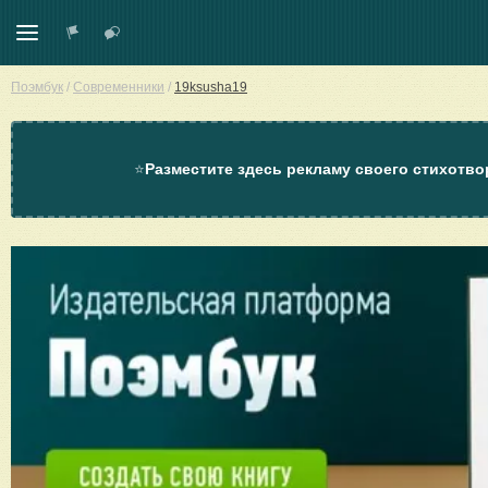
Поэмбук
/
Современники
/
19ksusha19
⭐
Разместите здесь рекламу своего стихотво