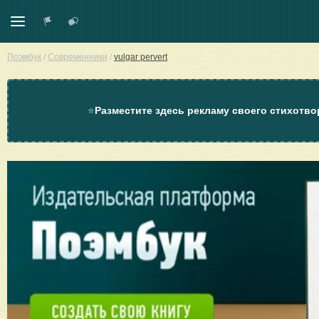
Поэмбук
/
Современники
/
vulgar pervert
⭐
Разместите здесь рекламу своего стихотво