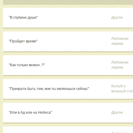
"В глубине души"
Другое
Любовная
"Пройдет время"
лирика
Любовная
"Как только можно..?"
лирика
Белый и
"Прекрати быть тем, кем ты являешься сейчас"
вольный сти
"Или в Ад или на Небеса"
Другое