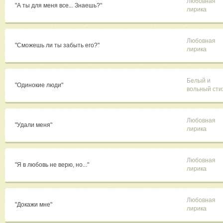
Любовная
"А ты для меня все... Знаешь?"
лирика
Любовная
"Сможешь ли ты забыть его?"
лирика
Белый и
"Одинокие люди"
вольный сти
Любовная
"Удали меня"
лирика
Любовная
"Я в любовь не верю, но..."
лирика
Любовная
"Докажи мне"
лирика