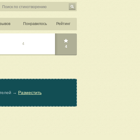
зывов
Понравилось
Рейтинг
4
4
ателей →
Разместить