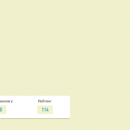
анном у:
Рейтинг:
0
114