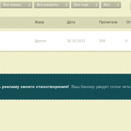
Все жанры
Все разделы
Все года
Все
Жанр
Дата
Прочитали
От
Другое
30.10.2013
309
0
ь рекламу своего стихотворения!
Ваш баннер увидят сотни чит