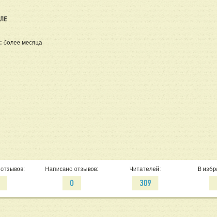
ЕЛЕ
:
более месяца
отзывов:
Написано отзывов:
Читателей:
В избр
0
0
309