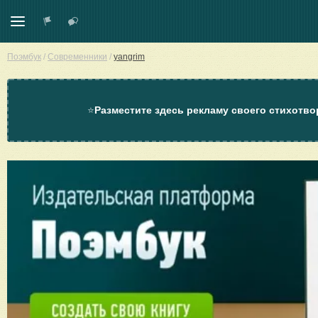
Поэмбук
/
Современники
/
yangrim
⭐
Разместите здесь рекламу своего стихотво