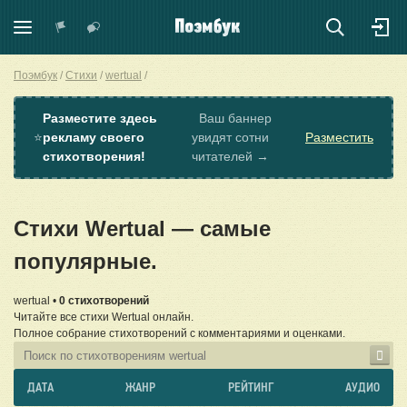
Поэмбук
Стихи
wertual
Разместите здесь
Ваш баннер
⭐
рекламу своего
увидят сотни
Разместить
стихотворения!
читателей →
Стихи Wertual — самые
популярные.
wertual •
0 стихотворений
Читайте все стихи Wertual онлайн.
Полное собрание стихотворений с комментариями и оценками.
ДАТА
ЖАНР
РЕЙТИНГ
АУДИО