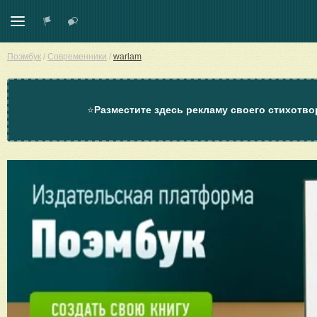
Поэмбук
/
Современники
/
warlam
⭐
Разместите здесь рекламу своего стихотво