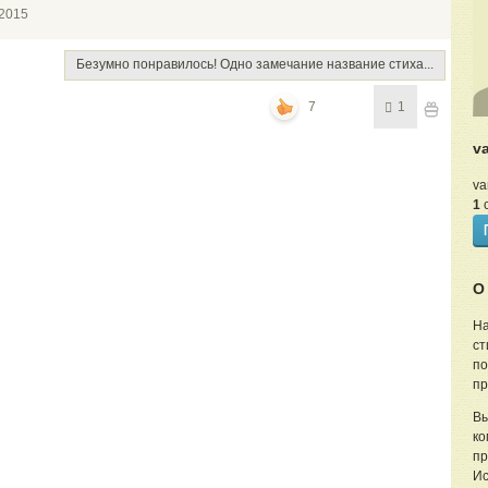
.2015
Безумно понравилось! Одно замечание название стиха...
7
1
v
va
1
с
О
На
ст
по
пр
Вы
ко
пр
Ис