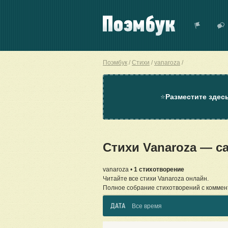
Поэмбук
Стихи
vanaroza
⭐
Разместите здес
Стихи Vanaroza — 
vanaroza •
1 стихотворение
Читайте все стихи Vanaroza онлайн.
Полное собрание стихотворений с коммен
ДАТА
Все время