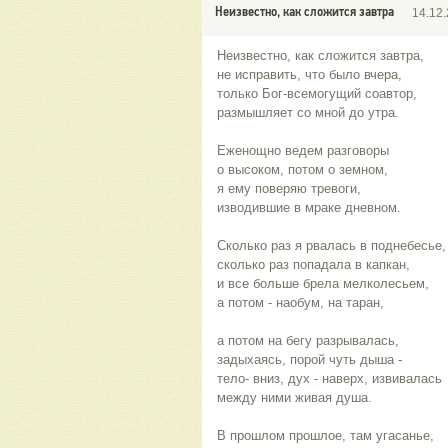
Неизвестно, как сложится завтра
14.12
Неизвестно, как сложится завтра,
не исправить, что было вчера,
только Бог-всемогущий соавтор,
размышляет со мной до утра.
Еженощно ведем разговоры
о высоком, потом о земном,
я ему поверяю тревоги,
изводившие в мраке дневном.
Сколько раз я рвалась в поднебесье,
сколько раз попадала в капкан,
и все больше брела мелколесьем,
а потом - наобум, на таран,
а потом на бегу разрывалась,
задыхаясь, порой чуть дыша -
тело- вниз, дух - наверх, извивалась
между ними живая душа.
В прошлом прошлое, там угасанье,