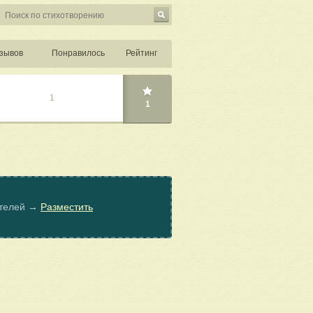
зывов
Понравилось
Рейтинг
1
1
ателей →
Разместить