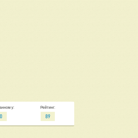
анном у:
Рейтинг:
0
89