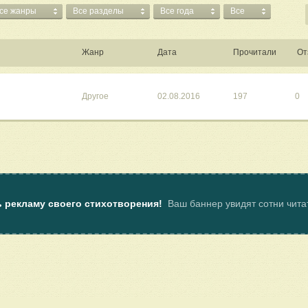
се жанры
Все разделы
Все года
Все
Жанр
Дата
Прочитали
От
Другое
02.08.2016
197
0
ь рекламу своего стихотворения!
Ваш баннер увидят сотни чит