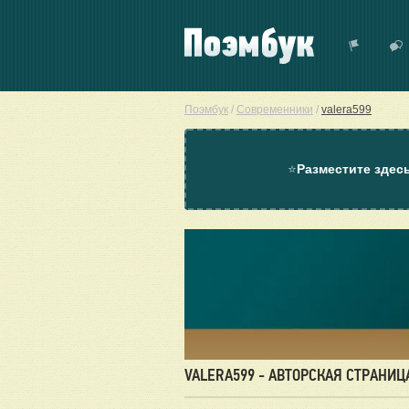
Поэмбук
/
Современники
/
valera599
⭐
Разместите здес
VALERA599 - АВТОРСКАЯ СТРАНИЦ