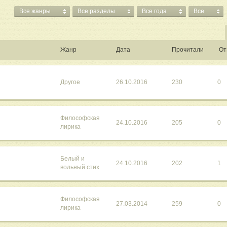
Все жанры
Все разделы
Все года
Все
Жанр
Дата
Прочитали
От
Другое
26.10.2016
230
0
Философская
24.10.2016
205
0
лирика
Белый и
24.10.2016
202
1
вольный стих
Философская
27.03.2014
259
0
лирика