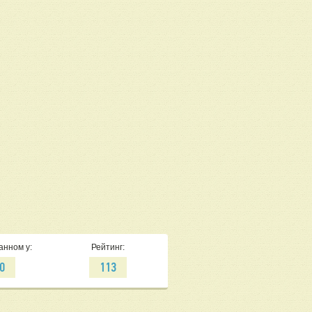
анном у:
Рейтинг:
0
113