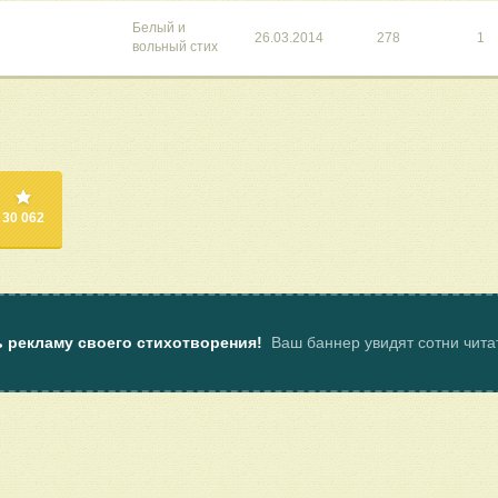
Белый и
26.03.2014
278
1
вольный стих
30 062
ь рекламу своего стихотворения!
Ваш баннер увидят сотни чит