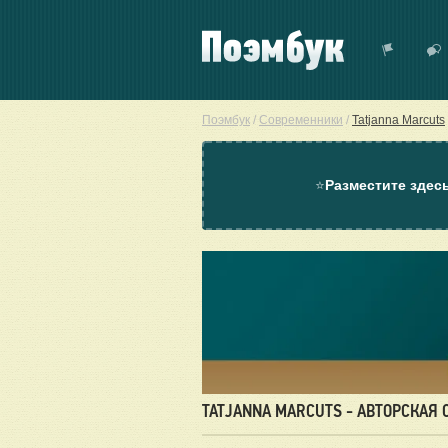
Поэмбук
/
Современники
/
Tatjanna Marcuts
⭐
Разместите здес
TATJANNA MARCUTS - АВТОРСКАЯ