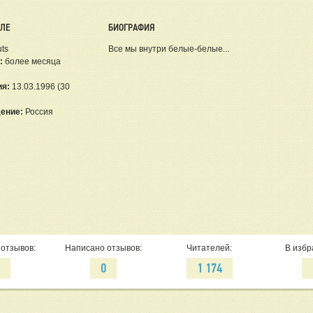
ЕЛЕ
БИОГРАФИЯ
uts
Все мы внутри белые-белые...
:
более месяца
ия:
13.03.1996 (30
ение:
Россия
отзывов:
Написано отзывов:
Читателей:
В избр
2
0
1 174