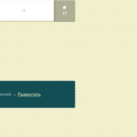
11
13
ателей →
Разместить