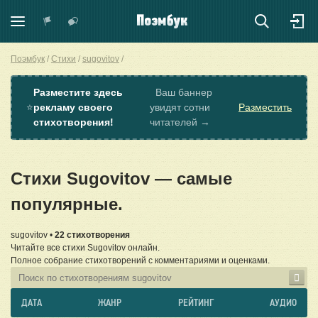
Поэмбук
Стихи
sugovitov
Разместите здесь
Ваш баннер
⭐
рекламу своего
увидят сотни
Разместить
стихотворения!
читателей →
Стихи Sugovitov — самые
популярные.
sugovitov •
22 стихотворения
Читайте все стихи Sugovitov онлайн.
Полное собрание стихотворений с комментариями и оценками.
ДАТА
ЖАНР
РЕЙТИНГ
АУДИО