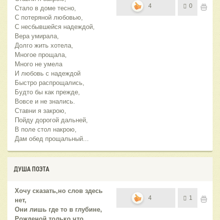
4
0
Стало в доме тесно,
С потеряной любовью,
С несбывшейся надеждой,
Вера умирала,
Долго жить хотела,
Многое прощала,
Много не умела
И любовь с надеждой
Быстро распрощались,
Будто бы как прежде,
Вовсе и не знались.
Ставни я закрою,
Пойду дорогой дальней,
В поле стол накрою,
Дам обед прощальный...
ДУША ПОЭТА
Хочу сказать,но слов здесь
4
1
нет,
Они лишь где то в глубине,
Рожденой только что