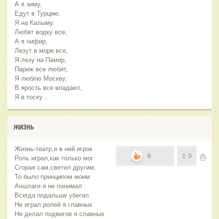
А я зиму,
Едут в Турцию,
Я на Калыму.
Любят водку все,
А я чифир,
Лезут в море все,
Я лезу на Памир,
Париж все любят,
Я люблю Москву,
В ярость все впадают,
Я в тоску...
ЖИЗНЬ
Жизнь-театр,я в ней игрок
6
0
Роль играл,как только мог
Сгорая сам,светил другим,
То было принципом моим
Аншлаги я не понимал
Всегда подальше убегал
Не играл ролей я главных
Не делал подвигов я славных