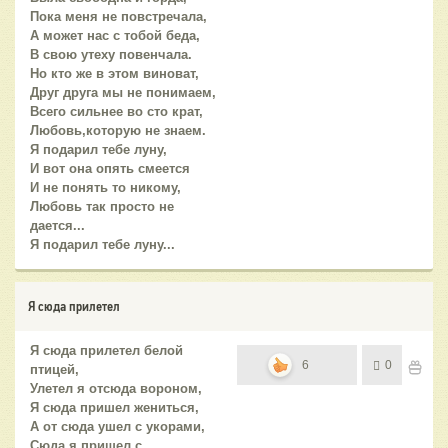
Пока меня не повстречала,
А может нас с тобой беда,
В свою утеху повенчала.
Но кто же в этом виноват,
Друг друга мы не понимаем,
Всего сильнее во сто крат,
Любовь,которую не знаем.
Я подарил тебе луну,
И вот она опять смеется
И не понять то никому,
Любовь так просто не
дается...
Я подарил тебе луну...
Я сюда прилетел
Я сюда прилетел белой
6
0
птицей,
Улетел я отсюда вороном,
Я сюда пришел жениться,
А от сюда ушел с укорами,
Сюда я пришел с