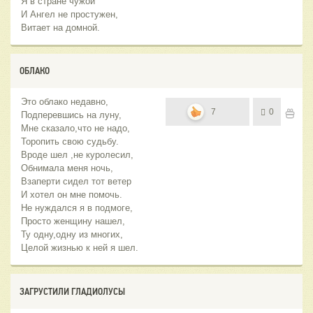
Я в стране чужой
И Ангел не простужен,
Витает на домной.
ОБЛАКО
Это облако недавно,
7
0
Подперевшись на луну,
Мне сказало,что не надо,
Торопить свою судьбу.
Вроде шел ,не куролесил,
Обнимала меня ночь,
Взаперти сидел тот ветер
И хотел он мне помочь.
Не нуждался я в подмоге,
Просто женщину нашел,
Ту одну,одну из многих,
Целой жизнью к ней я шел.
ЗАГРУСТИЛИ ГЛАДИОЛУСЫ