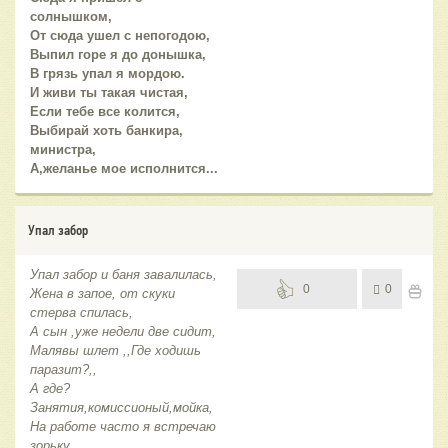
солнышком,
От сюда ушел с непогодою,
Выпил горе я до донышка,
В грязь упал я мордою.
И живи ты такая чистая,
Если тебе все колится,
Выбирай хоть банкира,
министра,
А,желанье мое исполнится...
Упал забор
Упал забор и баня завалилась,
0
0
Жена в запое, от скуки
стерва спилась,
А сын ,уже недели две сидит,
Малявы шлет ,,Где ходишь
паразит?,,
А где?
Занятия,комиссионый,мойка,
На работе часто я встречаю
зорьку,