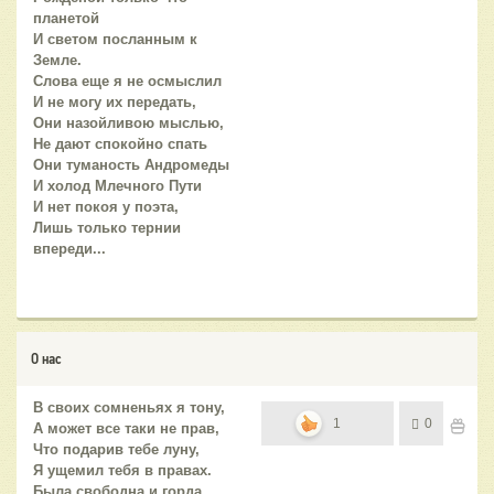
планетой
И светом посланным к
Земле.
Слова еще я не осмыслил
И не могу их передать,
Они назойливою мыслью,
Не дают спокойно спать
Они туманость Андромеды
И холод Млечного Пути
И нет покоя у поэта,
Лишь только тернии
впереди...
О нас
В своих сомненьях я тону,
1
0
А может все таки не прав,
Что подарив тебе луну,
Я ущемил тебя в правах.
Была свободна и горда,