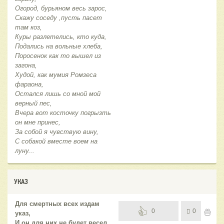
Огород, бурьяном весь зарос,
Скажу соседу ,пусть пасет
там коз,
Куры разлетелись, кто куда,
Подались на вольные хлеба,
Поросенок как то вышел из
загона,
Худой, как мумия Ромзеса
фараона,
Остался лишь со мной мой
верный пес,
Вчера вот косточку погрызть
он мне принес,
За собой я чувствую вину,
С собакой вместе воем на
луну...
УКАЗ
Для смертных всех издам
0
0
указ,
И он для них не будет весел,