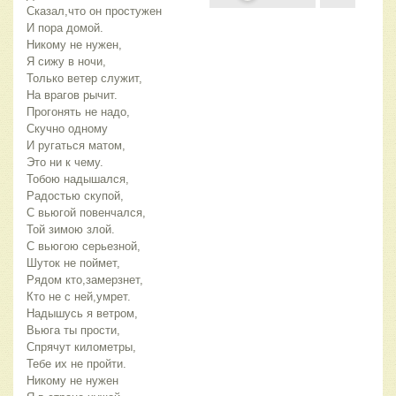
Сказал,что он простужен
И пора домой.
Никому не нужен,
Я сижу в ночи,
Только ветер служит,
На врагов рычит.
Прогонять не надо,
Скучно одному
И ругаться матом,
Это ни к чему.
Тобою надышался,
Радостью скупой,
С вьюгой повенчался,
Той зимою злой.
С вьюгою серьезной,
Шуток не поймет,
Рядом кто,замерзнет,
Кто не с ней,умрет.
Надышусь я ветром,
Вьюга ты прости,
Спрячут километры,
Тебе их не пройти.
Никому не нужен