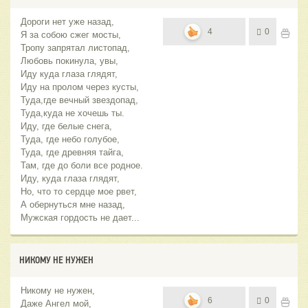
Дороги нет уже назад,
4
0
Я за собою сжег мосты,
Тропу запрятал листопад,
Любовь покинула, увы,
Иду куда глаза глядят,
Иду на пролом через кусты,
Туда,где вечный звездопад,
Туда,куда не хочешь ты.
Иду, где белые снега,
Туда, где небо голубое,
Туда, где древняя тайга,
Там, где до боли все родное.
Иду, куда глаза глядят,
Но, что то сердце мое рвет,
А обернуться мне назад,
Мужская гордость не дает...
НИКОМУ НЕ НУЖЕН
Никому не нужен,
6
0
Даже Ангел мой,