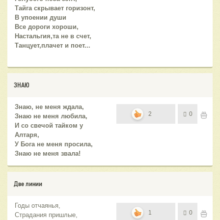
Тайга скрывает горизонт,
В упоении души
Все дороги хороши,
Настальгия,та не в счет,
Танцует,плачет и поет...
ЗНАЮ
Знаю, не меня ждала,
2
0
Знаю не меня любила,
И со свечой тайком у
Алтаря,
У Бога не меня просила,
Знаю не меня звала!
Две линии
Годы отчаянья,
1
0
Страдания пришлые,