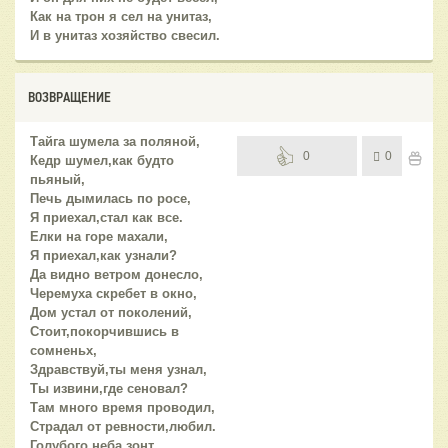
Как на трон я сел на унитаз,
И в унитаз хозяйство свесил.
ВОЗВРАЩЕНИЕ
Тайга шумела за поляной,
0
0
Кедр шумел,как будто
пьяный,
Печь дымилась по росе,
Я приехал,стал как все.
Елки на горе махали,
Я приехал,как узнали?
Да видно ветром донесло,
Черемуха скребет в окно,
Дом устал от поколений,
Стоит,покорчившись в
сомненьх,
Здравствуй,ты меня узнал,
Ты извини,где сеновал?
Там много время проводил,
Страдал от ревности,любил.
Голубого неба зонт,