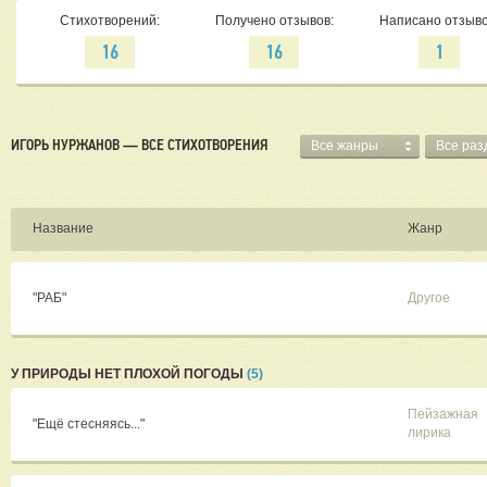
Стихотворений:
Получено отзывов:
Написано отзыво
16
16
1
ИГОРЬ НУРЖАНОВ — ВСЕ СТИХОТВОРЕНИЯ
Все жанры
Все ра
Название
Жанр
"РАБ"
Другое
У ПРИРОДЫ НЕТ ПЛОХОЙ ПОГОДЫ
(5)
Пейзажная
"Ещё стесняясь..."
лирика