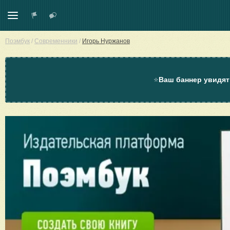
Поэмбук
/
Современники
/
Игорь Нуржанов
⭐
Ваш баннер увидят