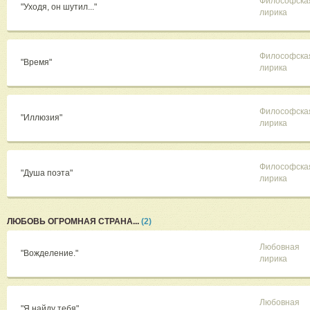
Философска
"Уходя, он шутил..."
лирика
Философска
"Время"
лирика
Философска
"Иллюзия"
лирика
Философска
"Душа поэта"
лирика
ЛЮБОВЬ ОГРОМНАЯ СТРАНА...
(2)
Любовная
"Вожделение."
лирика
Любовная
"Я найду тебя"