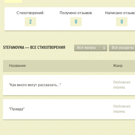
Стихотворений:
Получено отзывов:
Написано отзыво
2
0
0
STEFANOVNA — ВСЕ СТИХОТВОРЕНИЯ
Все жанры
Все разделы
Название
Жанр
Любовная
"Как много могут рассказать..."
лирика
Любовная
"Правда"
лирика