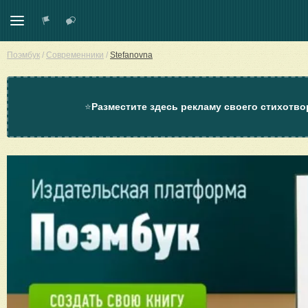
Поэмбук
/
Современники
/
Stefanovna
⭐
Разместите здесь рекламу своего стихотво