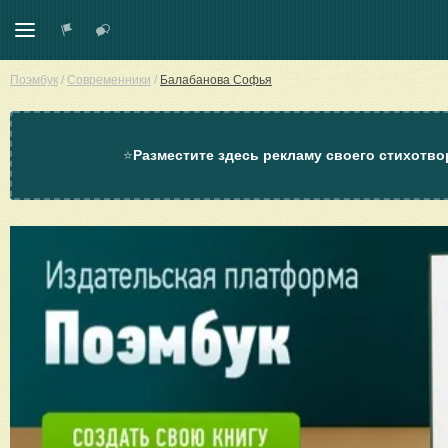
Поэмбук
/
Современники
/
Балабанова Софья
⭐
Разместите здесь рекламу своего стихотво