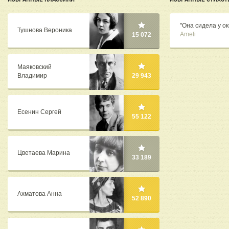
"Она сидела у ок
Тушнова Вероника
Ameli
15 072
Маяковский
Владимир
29 943
Есенин Сергей
55 122
Цветаева Марина
33 189
Ахматова Анна
52 890