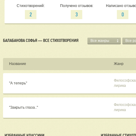
Стихотворений:
Получено отзывов:
Написано отзыво
2
3
0
БАЛАБАНОВА СОФЬЯ — ВСЕ СТИХОТВОРЕНИЯ
Все жанры
Все р
Название
Жанр
Философска
"А теперь"
лирика
Философска
"Закрыть глаза.."
лирика
ИЗБРАННЫЕ КЛАССИКИ
ИЗБРАННЫЕ СТИХОТ