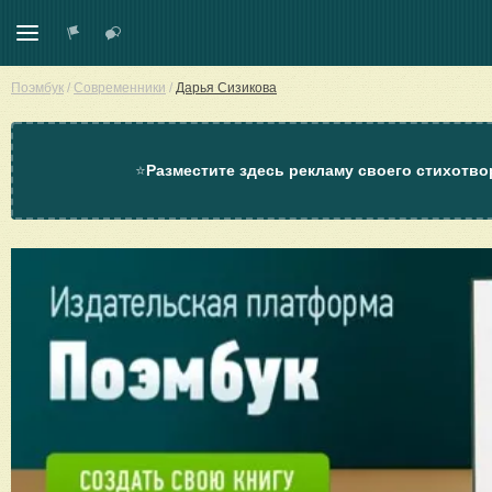
Поэмбук
/
Современники
/
Дарья Сизикова
⭐
Разместите здесь рекламу своего стихотво