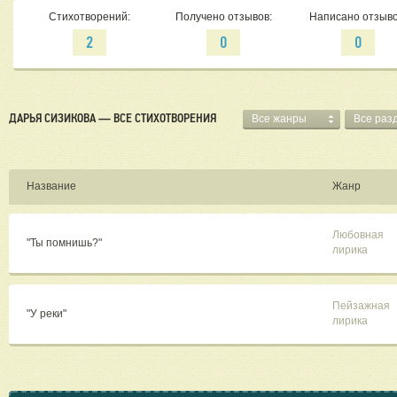
Стихотворений:
Получено отзывов:
Написано отзыво
2
0
0
ДАРЬЯ СИЗИКОВА — ВСЕ СТИХОТВОРЕНИЯ
Все жанры
Все раз
Название
Жанр
Любовная
"Ты помнишь?"
лирика
Пейзажная
"У реки"
лирика