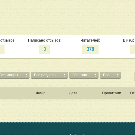
отзывов:
Написано отзывов:
Читателей:
В избр
0
0
378
Все жанры
Все разделы
Все года
Все
Жанр
Дата
Прочитали
От