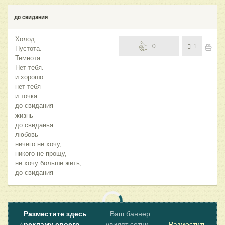
до свидания
Холод.
0
1
Пустота.
Темнота.
Нет тебя.
и хорошо.
нет тебя
и точка.
до свидания
жизнь
до свиданья
любовь
ничего не хочу,
никого не прощу,
не хочу больше жить,
до свидания
Разместите здесь
Ваш баннер
⭐
рекламу своего
увидят сотни
Разместить