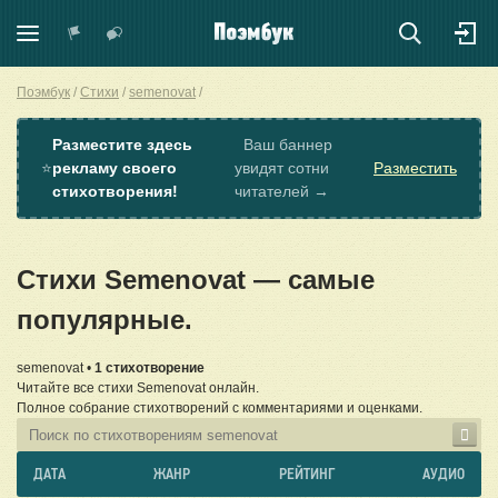
Поэмбук
Стихи
semenovat
Разместите здесь
Ваш баннер
⭐
рекламу своего
увидят сотни
Разместить
стихотворения!
читателей →
Стихи Semenovat — самые
популярные.
semenovat •
1 стихотворение
Читайте все стихи Semenovat онлайн.
Полное собрание стихотворений с комментариями и оценками.
ДАТА
ЖАНР
РЕЙТИНГ
АУДИО