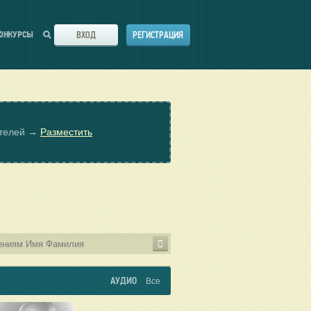
ВХОД
РЕГИСТРАЦИЯ
ОНКУРСЫ
ателей →
Разместить
АУДИО
Все