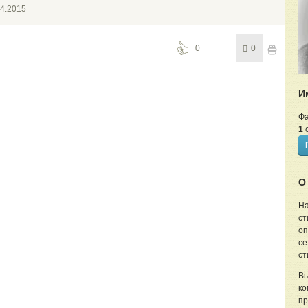
04.2015
0
0
И
Ф
1
с
О
На
ст
оп
се
ст
Вы
ко
пр