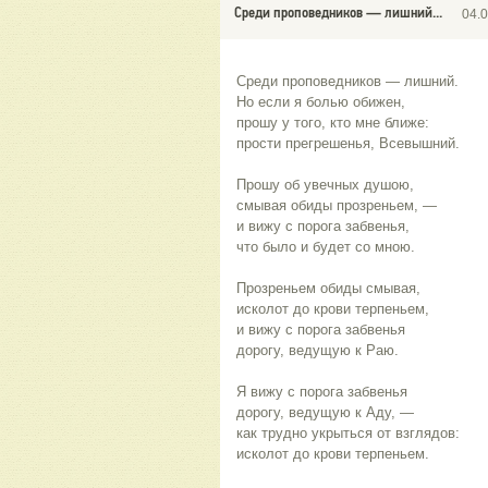
Среди проповедников — лишний...
04.
Среди проповедников — лишний.
Но если я болью обижен,
прошу у того, кто мне ближе:
прости прегрешенья, Всевышний.
Прошу об увечных душою,
смывая обиды прозреньем, —
и вижу с порога забвенья,
что было и будет со мною.
Прозреньем обиды смывая,
исколот до крови терпеньем,
и вижу с порога забвенья
дорогу, ведущую к Раю.
Я вижу с порога забвенья
дорогу, ведущую к Аду, —
как трудно укрыться от взглядов:
исколот до крови терпеньем.