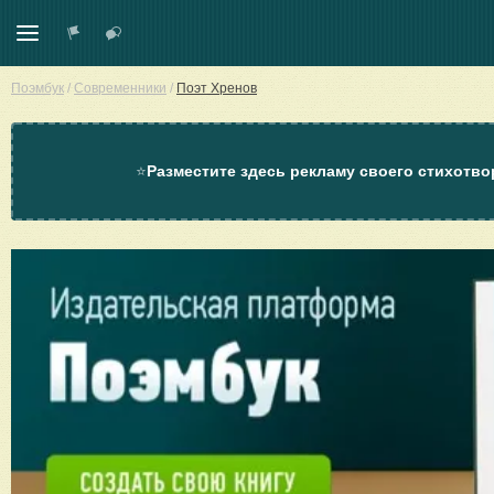
Поэмбук
/
Современники
/
Поэт Хренов
⭐
Разместите здесь рекламу своего стихотво