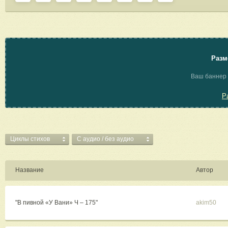
Разм
Ваш баннер 
Р
Циклы стихов
C аудио / без аудио
Название
Автор
"В пивной «У Вани» Ч – 175"
akim50