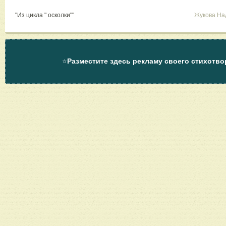
"Из цикла " осколки""
Жукова На
⭐
Разместите здесь рекламу своего стихотво