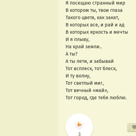
Я посещаю странный мир
В котором ты, твои глаза
Такого цвета, как закат,
В которых все, и рай и ад
В которых яркость и мечты
И я плыву,
На край земли..
А ты?
А ты лети, и забывай
Тот всплеск, тот блеск,
И ту волну,
Тот светлый миг,
Тот вечный «май»,
Тот город, где тебя люблю.
3