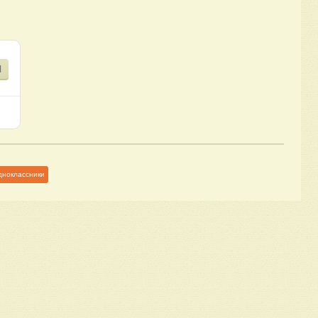
Я
дноклассники