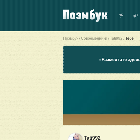
Поэмбук
Современники
Tati992
Тебе
⭐
Разместите здес
Tati992