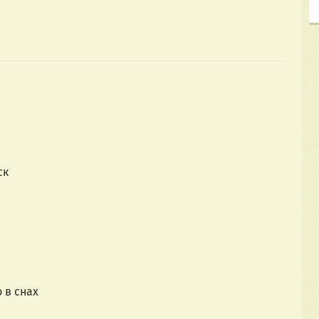
ск
 в снах