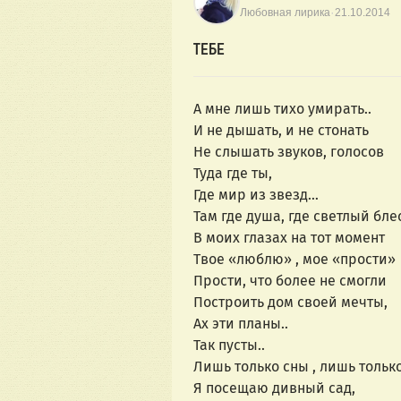
·
Любовная лирика
21.10.2014
ТЕБЕ
А мне лишь тихо умирать..
И не дышать, и не стонать
Не слышать звуков, голосов
Туда где ты,
Где мир из звезд…
Там где душа, где светлый бле
В моих глазах на тот момент
Твое «люблю» , мое «прости»
Прости, что более не смогли
Построить дом своей мечты,
Ах эти планы..
Так пусты..
Лишь только сны , лишь только
Я посещаю дивный сад,