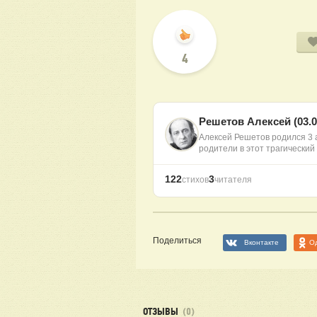
4
Решетов Алексей (03.04
Алексей Решетов родился 3 а
родители в этот трагический
122
3
стихов
читателя
Поделиться
Вконтакте
О
ОТЗЫВЫ
(0)