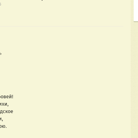
6
,
бовей!
ихи,
юдское
и,
ою.