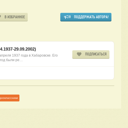
В ИЗБРАННОЕ
ПОДДЕРЖАТЬ АВТОРА!
.1937-29.09.2002)
ПОДПИСАТЬСЯ
преля 1937 года в Хабаровске. Его
 год были ре…
дноклассники