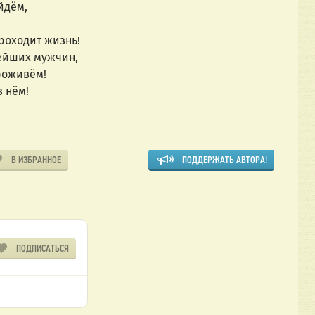
йдём,
роходит жизнь!
ейших мужчин,
роживём!
в нём!
В ИЗБРАННОЕ
ПОДДЕРЖАТЬ АВТОРА!
ПОДПИСАТЬСЯ