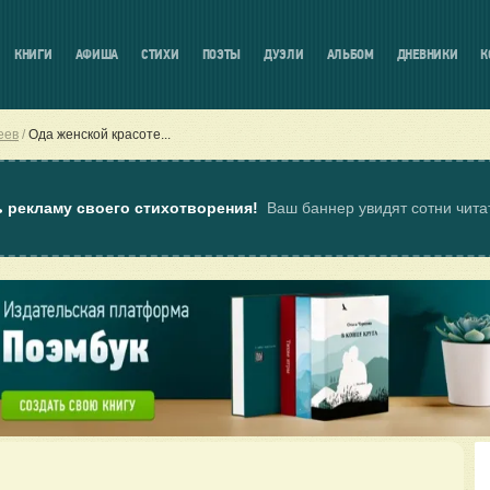
КНИГИ
АФИША
СТИХИ
ПОЭТЫ
ДУЭЛИ
АЛЬБОМ
ДНЕВНИКИ
К
еев
Ода женской красоте...
ь рекламу своего стихотворения!
Ваш баннер увидят сотни чит