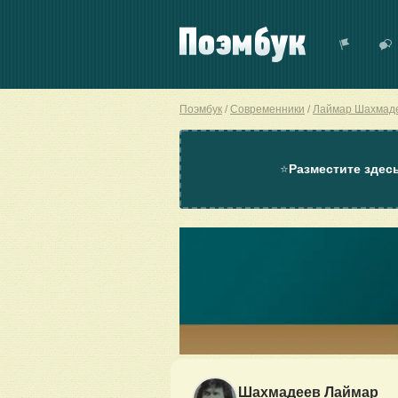
Поэмбук
Современники
Лаймар Шахмад
⭐
Разместите здес
Шахмадеев Лаймар