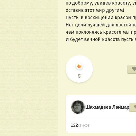
по доброму, увидев красоту, у
оставив этот мир другим!
Пусть, в восхищении красой п
Нет цели лучшей для достойн
чем поклоняясь красоте мы п
И будет вечной красота пусть 
5
Шахмадеев Лаймар
122
стихов