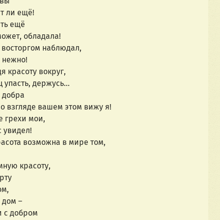
 вы
ет ли ещё!
ыть ещё
 может, обладала!
 с восторгом наблюдал,
 нежно!
я красоту вокруг,
ц упасть, держусь…
а добра
во взгляде вашем этом вижу я!
е грехи мои,
с увидел!
красота возможна в мире том,
мную красоту,
ерту
ом,
 дом –
и с добром