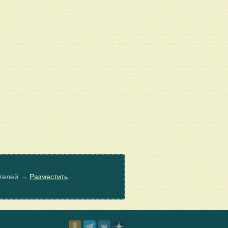
ателей →
Разместить