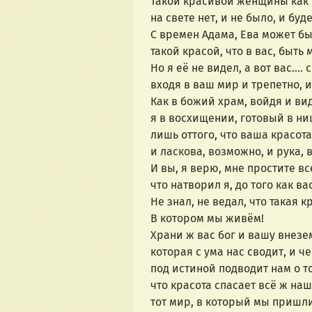
Такой красивой женщины как
на свете нет, и не было, и буд
С времен Адама, Ева может б
такой красой, что в вас, быть
Но я её не видел, а вот вас….
входя в ваш мир и трепетно, и
Как в божий храм, войдя и вид
я в восхищении, готовый в ни
лишь оттого, что ваша красот
и ласкова, возможно, и рука, 
И вы, я верю, мне простите вс
что натворил я, до того как ва
Не знал, не ведал, что такая 
В котором мы живём!
Храни ж вас бог и вашу внезе
которая с ума нас сводит, и ч
под истиной подводит нам о т
что красота спасает всё ж наш
тот мир, в который мы пришл