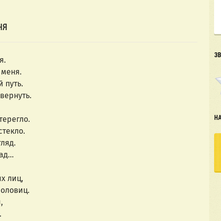
НЯ
З
я.
 меня.
 путь.
вернуть.
терегло.
Н
стекло.
ляд.
зад…
х лиц,
оловиц.
,
.