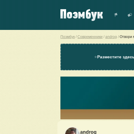
Поэмбук
Современники
androg
Отвори 
⭐
Разместите здес
androg