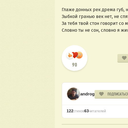
Глаже донных рек дрема губ, н
Зыбкой гранью век нет, не спя
За тебя твой стон говорит со 
Словно ты не сон, словно я жи
90
androg
ПОДПИСАТЬС
122
63
стихов
читателей