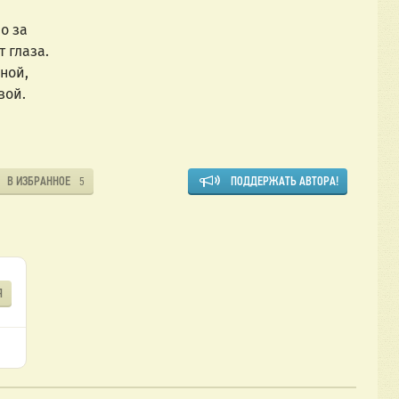
о за
т глаза.
мной,
вой.
В ИЗБРАННОЕ
ПОДДЕРЖАТЬ АВТОРА!
5
Я