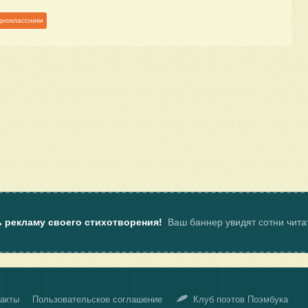
дноклассники
ь рекламу своего стихотворения!
Ваш баннер увидят сотни чит
акты
Пользовательское соглашение
Клуб поэтов Поэмбука