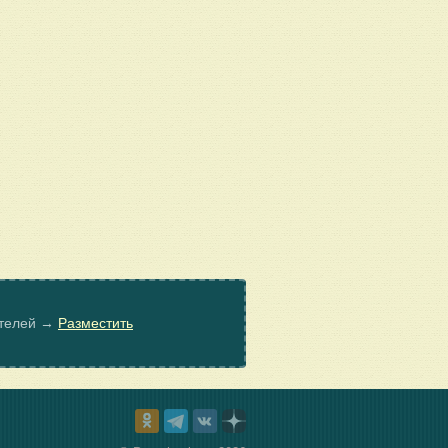
ателей →
Разместить