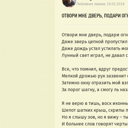
·
Любовная лирика
19.02.2016
ОТВОРИ МНЕ ДВЕРЬ, ПОДАРИ ОГ
Отвори мне дверь, подари огн
Даже зверь цепной пропустил
Даже дождь устал устилать мой
Лунный свет играл, не давал с
Все, что помнил, вдруг предос
Мелкой дрожью рук зазвенит 
Затемно окну отразить мой взг
За порог шагну, а смогу ль на
Я не верю в тишь, воск иконны
Шепот шатких крыш, скрипы п
Но я слышу зов, но я вижу – ты
И больнее слов говорят черты