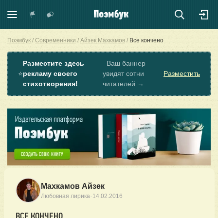
Поэмбук
Современники
Айзек Махкамов
Все кончено
Разместите здесь
Ваш баннер
⭐
рекламу своего
увидят сотни
Разместить
стихотворения!
читателей →
Махкамов Айзек
·
Любовная лирика
14.02.2016
ВСЕ КОНЧЕНО