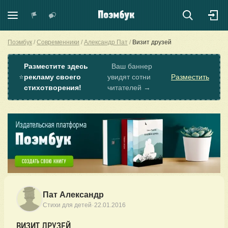
Поэмбук
Современники
Александр Пат
Визит друзей
Разместите здесь
Ваш баннер
⭐
рекламу своего
увидят сотни
Разместить
стихотворения!
читателей →
Пат Александр
·
Стихи для детей
22.01.2016
ВИЗИТ ДРУЗЕЙ