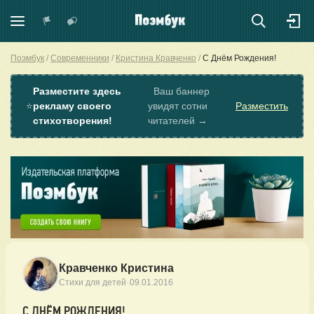
Поэмбук
Современники
Кристина Кравченко
С Днём Рождения!
Разместите здесь
Ваш баннер
⭐
рекламу своего
увидят сотни
Разместить
стихотворения!
читателей →
Кравченко Кристина
·
Стихи для детей
09.01.2016
С ДНЁМ РОЖДЕНИЯ!