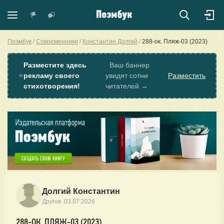
Поэмбук
Современники
Константин Долгий
288-ок. Пляж-03 (2023)
Разместите здесь
Ваш баннер
⭐
рекламу своего
увидят сотни
Разместить
стихотворения!
читателей →
Долгий Константин
·
Другое
03.07.2026
288-ОК. ПЛЯЖ-03 (2023)