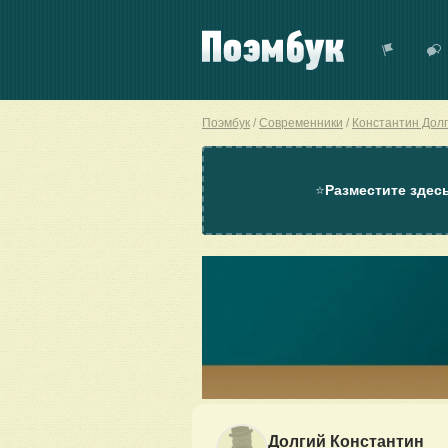
Поэмбук
Современники
Константин Дол
⭐
Разместите здес
Долгий Константин