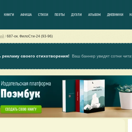
КНИГИ
АФИША
СТИХИ
ПОЭТЫ
ДУЭЛИ
АЛЬБОМ
ДНЕВНИКИ
К
гий
687-ок. ФилоСти-24 (93-96)
ь рекламу своего стихотворения!
Ваш баннер увидят сотни чит