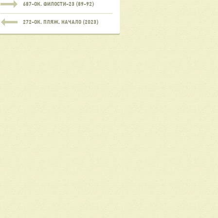
687-ОК. ФИЛОСТИ-23 (89-92)
272-ОК. ПЛЯЖ. НАЧАЛО (2023)