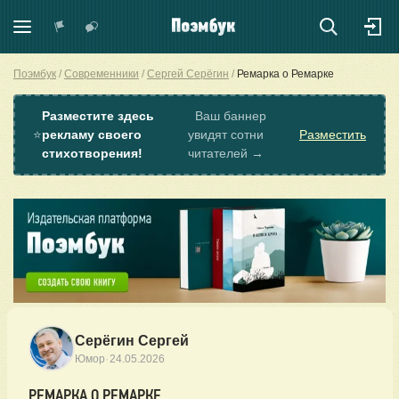
Поэмбук
Современники
Сергей Серёгин
Ремарка о Ремарке
Разместите здесь
Ваш баннер
⭐
рекламу своего
увидят сотни
Разместить
стихотворения!
читателей →
Серёгин Сергей
·
Юмор
24.05.2026
РЕМАРКА О РЕМАРКЕ