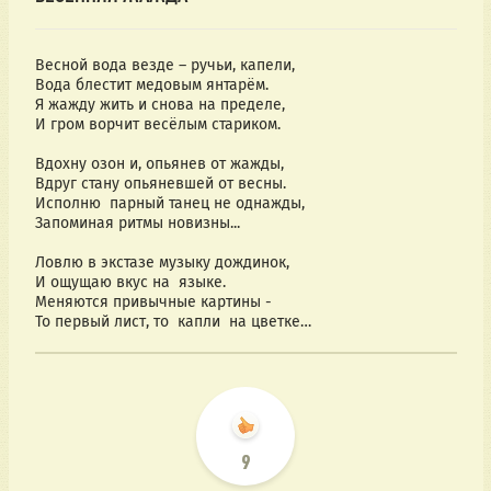
Весной вода везде – ручьи, капели,
Вода блестит медовым янтарём.
Я жажду жить и снова на пределе,
И гром ворчит весёлым стариком.
Вдохну озон и, опьянев от жажды,
Вдруг стану опьяневшей от весны.
Исполню  парный танец не однажды,
Запоминая ритмы новизны...
Ловлю в экстазе музыку дождинок,
И ощущаю вкус на  языке.
Меняются привычные картины -
То первый лист, то  капли  на цветке…
9