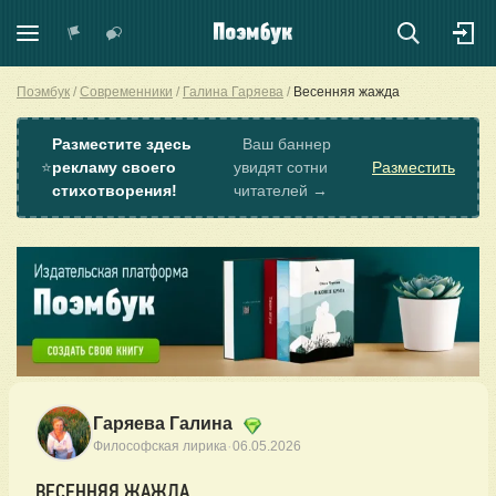
Поэмбук
Современники
Галина Гаряева
Весенняя жажда
Разместите здесь
Ваш баннер
⭐
рекламу своего
увидят сотни
Разместить
стихотворения!
читателей →
Гаряева Галина
·
Философская лирика
06.05.2026
ВЕСЕННЯЯ ЖАЖДА