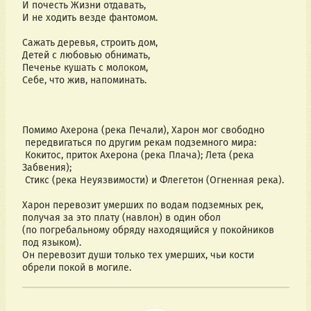
И почесть Жизни отдавать,
И не ходить везде фантомом.
Сажать деревья, строить дом,
Детей с любовью обнимать,
Печенье кушать с молоком,
Себе, что жив, напоминать.
Помимо Ахерона (река Печали), Харон мог свободно
 передвигаться по другим рекам подземного мира:
 Кокитос, приток Ахерона (река Плача); Лета (река 
Забвения);
 Стикс (река Неуязвимости) и Флегетон (Огненная река).
Харон перевозит умерших по водам подземных рек, 
получая за это плату (навлон) в один обол 
(по погребальному обряду находящийся у покойников 
под языком).
Он перевозит души только тех умерших, чьи кости 
обрели покой в могиле.