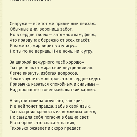
Снаружи — всё тот же привычный пейзаж.
Обычные дни, вереница забот.
Но в сердце твоём — затяжной камуфляж,
Что правду так бережно от всех спасёт.
И кажется, мир верит в эту игру...
Но ты-то не веришь. Ни в ночь, ни к утру.
За ширмой дежурного «всё хорошо»
Ты прячешь от мира свой внутренний ад.
Легче кивнуть, избегая вопросов,
Чем выпустить монстров, что в сердце сидят.
Привычка казаться спокойным и сильным — 
Над пропастью тоненький, шаткий карниз.
А внутри тишина оглушает, как крик,
И в ней тонет правда, забыв свой язык.
Ты выстроил крепость из вежливых «нет»,
Но сам для себя погасил в башне свет.
И эта броня, что спасает на вид,
Тихонько ржавеет и скоро предаст.