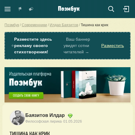
Поэмбук
Современники
Илдар Баязитов
Тишина как крик
Разместите здесь
Ваш баннер
⭐
рекламу своего
увидят сотни
Разместить
стихотворения!
читателей →
Баязитов Илдар
·
Философская лирика
01.05.2026
ТИШИНА КАК КРИК