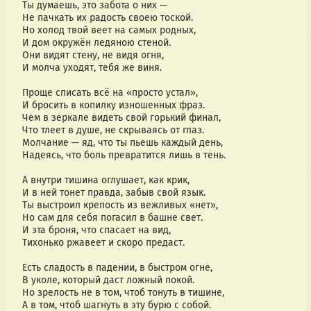
Ты думаешь, это забота о них —
Не пачкать их радость своею тоской.
Но холод твой веет на самых родных,
И дом окружён ледяною стеной.
Они видят стену, не видя огня,
И молча уходят, тебя же виня.
Проще списать всё на «просто устал»,
И бросить в копилку изношенных фраз.
Чем в зеркале видеть свой горький финал,
Что тлеет в душе, не скрываясь от глаз.
Молчание — яд, что ты пьешь каждый день,
Надеясь, что боль превратится лишь в тень.
А внутри тишина оглушает, как крик,
И в ней тонет правда, забыв свой язык.
Ты выстроил крепость из вежливых «нет»,
Но сам для себя погасил в башне свет.
И эта броня, что спасает на вид,
Тихонько ржавеет и скоро предаст.
Есть сладость в падении, в быстром огне,
В уколе, который даст ложный покой.
Но зрелость не в том, чтоб тонуть в тишине,
А в том, чтоб шагнуть в эту бурю с собой.