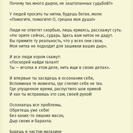
Почему так много дырок, не заштопанных судьбой?»
У людей просить ты нитки, будешь бегая, моля:
«Помогите, помогите! О, грешна моя душа!»
Люди не ответят скорбью, лишь кривясь, расскажут суть:
«Не орите сейчас, сударь. Здесь вам ниток не дадут.
Вы примите ту реальность, что у всех они свои,
Моя нитка не подходит для зашивки ваших дыр».
И все люди хором скажут:
«Поскорей найди талант!
Ты — иголка в этом деле, нить ищи в своих делах».
И впервые ты засядешь в осознании себя,
Вспоминая те моменты, где слепил себя не так.
Где упущенное время, распустило шов кривой
И как ты исправишь это сам, своей рукой!
Осознаешь все проблемы,
Обретешь уже себя!
Без каких-то лишних масок, 
Дыр своих и барахла.
Будешь в чистом магазине