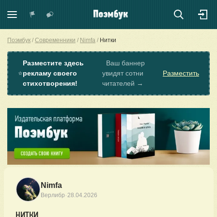
Поэмбук
Современники
Nimfa
Нитки
Разместите здесь
Ваш баннер
⭐
рекламу своего
увидят сотни
Разместить
стихотворения!
читателей →
Nimfa
·
Верлибр
28.04.2026
НИТКИ