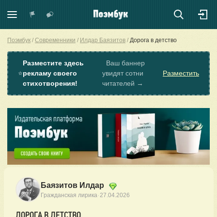
Поэмбук
Современники
Илдар Баязитов
Дорога в детство
Разместите здесь
Ваш баннер
⭐
рекламу своего
увидят сотни
Разместить
стихотворения!
читателей →
Баязитов Илдар
·
Гражданская лирика
27.04.2026
ДОРОГА В ДЕТСТВО