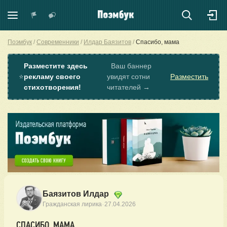
Поэмбук
Современники
Илдар Баязитов
Спасибо, мама
Разместите здесь
Ваш баннер
⭐
рекламу своего
увидят сотни
Разместить
стихотворения!
читателей →
Баязитов Илдар
·
Гражданская лирика
27.04.2026
СПАСИБО, МАМА