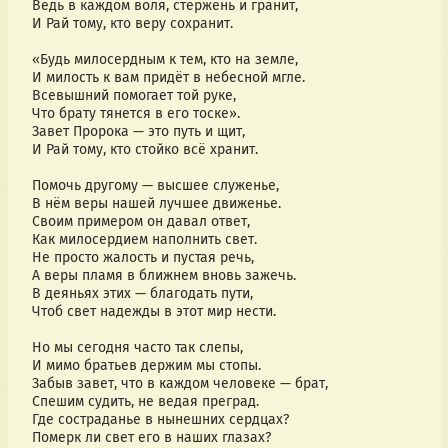
Ведь в каждом воля, стержень и гранит,
И Рай тому, кто веру сохранит.
«Будь милосердным к тем, кто на земле,
И милость к вам придёт в небесной мгле.
Всевышний помогает той руке,
Что брату тянется в его тоске».
Завет Пророка — это путь и щит,
И Рай тому, кто стойко всё хранит.
Помочь другому — высшее служенье,
В нём веры нашей лучшее движенье.
Своим примером он давал ответ,
Как милосердием наполнить свет.
Не просто жалость и пустая речь,
А веры пламя в ближнем вновь зажечь.
В деяньях этих — благодать пути,
Чтоб свет надежды в этот мир нести.
Но мы сегодня часто так слепы,
И мимо братьев держим мы стопы.
Забыв завет, что в каждом человеке — брат,
Спешим судить, не ведая преград.
Где состраданье в нынешних сердцах?
Померк ли свет его в наших глазах?