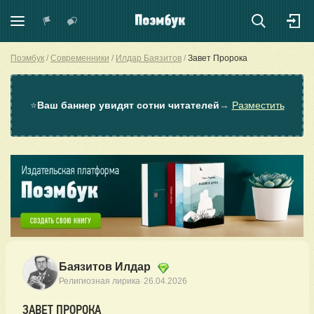
Поэмбук
Современники
Илдар Баязитов
Завет Пророка
⭐
Ваш баннер увидят сотни читателей
→
Разместить
Баязитов Илдар
·
Религиозная лирика
26.04.2026
ЗАВЕТ ПРОРОКА