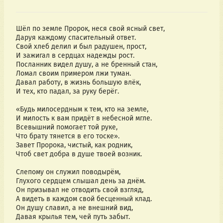
Шёл по земле Пророк, неся свой ясный свет,
Даруя каждому спасительный ответ.
Свой хлеб делил и был радушен, прост,
И зажигал в сердцах надежды рост.
Посланник видел душу, а не бренный стан,
Ломал своим примером лжи туман.
Давал работу, в жизнь большую влёк,
И тех, кто падал, за руку берёг.
«Будь милосердным к тем, кто на земле,
И милость к вам придёт в небесной мгле.
Всевышний помогает той руке,
Что брату тянется в его тоске».
Завет Пророка, чистый, как родник,
Чтоб свет добра в душе твоей возник.
Слепому он служил поводырём,
Глухого сердцем слышал день за днём.
Он призывал не отводить свой взгляд,
А видеть в каждом свой бесценный клад.
Он душу славил, а не внешний вид,
Давая крылья тем, чей путь забыт.