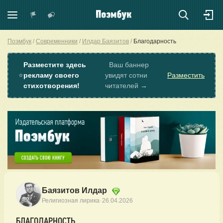
Поэмбук
Современники
Илдар Баязитов
Благодарность
Разместите здесь
Ваш баннер
⭐
рекламу своего
увидят сотни
Разместить
стихотворения!
читателей →
Баязитов Илдар
·
Религиозная лирика
26.04.2026
БЛАГОДАРНОСТЬ