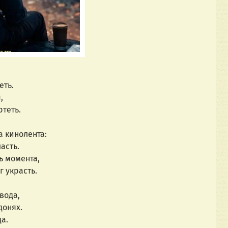
еть.
,
ртеть.
а кинолента:
асть.
ь момента,
г украсть.
вода,
донях.
а.