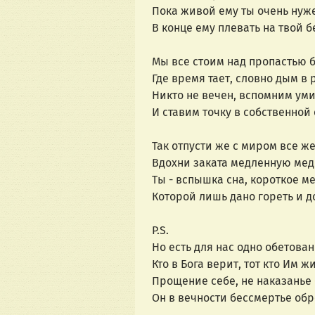
Пока живой ему ты очень нуж
В конце ему плевать на твой 
Мы все стоим над пропастью б
Где время тает, словно дым в 
Никто не вечен, вспомним уми
И ставим точку в собственной 
Так отпусти же с миром все ж
Вдохни заката медленную мед
Ты - вспышка сна, короткое м
Которой лишь дано гореть и до
P.S.
Но есть для нас одно обетован
Кто в Бога верит, тот кто Им ж
Прощение себе, не наказанье 
Он в вечности бессмертье обре