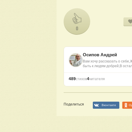
0
Осипов Андрей
Вам хочу рассказать о себе,
быть к людям добрей,В ост
489
4
стихов
читателя
Поделиться
Вконтакте
О