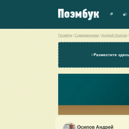
Поэмбук
Современники
Андрей Осипов
⭐
Разместите здес
Осипов Андрей