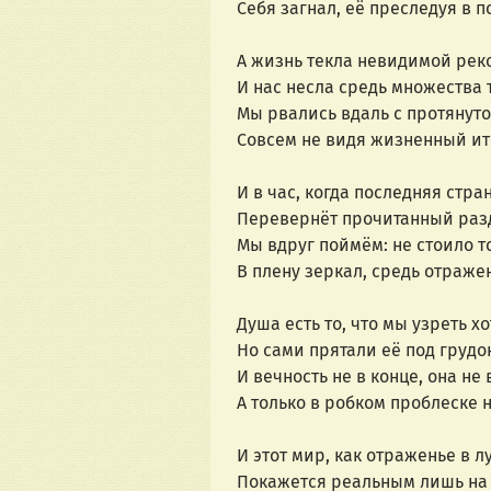
Себя загнал, её преследуя в п
А жизнь текла невидимой рек
И нас несла средь множества 
Мы рвались вдаль с протянуто
Совсем не видя жизненный ит
И в час, когда последняя стра
Перевернёт прочитанный раз
Мы вдруг поймём: не стоило т
В плену зеркал, средь отражен
Душа есть то, что мы узреть хо
Но сами прятали её под груд
И вечность не в конце, она не
А только в робком проблеске 
И этот мир, как отраженье в л
Покажется реальным лишь на 