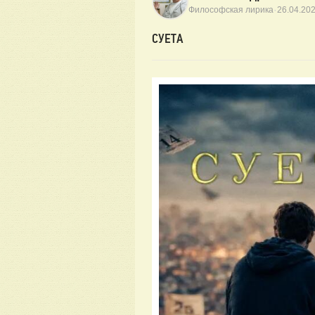
·
Философская лирика
26.04.20
СУЕТА