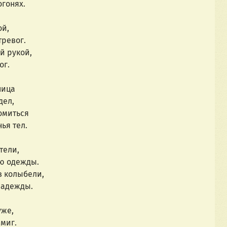
огонях.
ой,
тревог.
й рукой,
ог.
ница
дел,
омиться
ья тел.
тели,
ою одежды.
 в колыбели,
надежды.
уже,
миг.