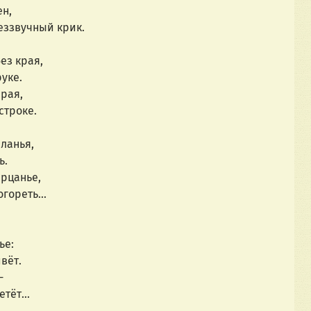
ен,
беззвучный крик.
ез края,
руке.
рая,
строке.
еланья,
ь.
ерцанье,
гореть...
ье:
ивёт.
-
тёт...