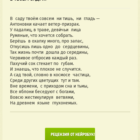
В  саду твоём совсем  ни тишь,  ни  гладь —
Антоновки качает ветер-призрак.
У падалиц, в траве, деви́чьи  лица
Румяные, что хочется собрать.
Берёшь  в охапку много, про запас,
Откусишь лишь одно  до  сердцевины,
Так жизнь почти  дошла до середины,
Червивое отбросив каждый раз. 
Пахучий сок стекает по  губам.
И знаешь, что плохое не случится.
А сад твой, словно в космосе  частица,
Среди других цветущих  тут и там.
Вне времени,  с приходом сна и тьмы,
Все яблони беседуют с богами,
Вовсю жестикулируя  ветвями,
На древнем  языке  глухонемых.
      РЕЦЕНЗИЯ ОТ НЕЙРОБУК!
