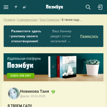
Поэмбук
Современники
Таня Новикова
В твоем саду…
Разместите здесь
Ваш баннер
⭐
рекламу своего
увидят сотни
Разместить
стихотворения!
читателей →
Новикова Таня
·
Другое
19.04.2026
В ТВОЕМ САДУ…