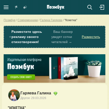
Поэмбук
Современники
Галина Гаряева
"Кокетка"
Разместите здесь
Ваш баннер
⭐
рекламу своего
увидят сотни
Разместить
стихотворения!
читателей →
Гаряева Галина
·
Другое
29.03.2026
"КОКЕТКА"