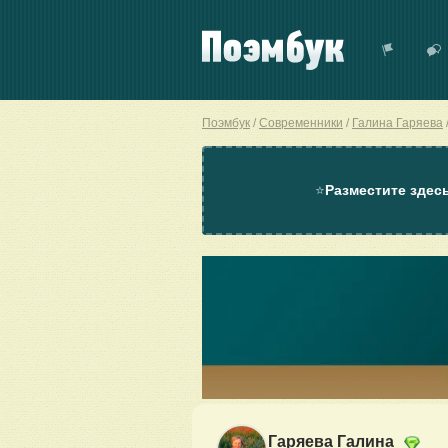
Поэмбук
Современники
Галина Гаряева
⭐
Разместите здес
Гаряева Галина