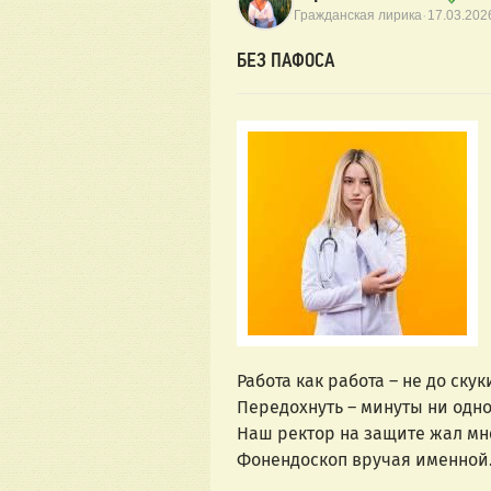
·
Гражданская лирика
17.03.202
БЕЗ ПАФОСА
Работа как работа – не до скук
Передохнуть – минуты ни одно
Наш ректор на защите жал мн
Фонендоскоп вручая именно