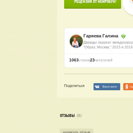
      РЕЦЕНЗИЯ ОТ НЕЙРОБУК!

Гаряева Галина
Дважды лауреат международ
"Образ, Москва," 2015 и 201
1063
23
стихов
читателей
Поделиться
Вконтакте
О
ОТЗЫВЫ
(0)