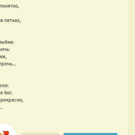
понятно,
в пятнах,
лыбки:
очь:
ки,
 прочь…
но: 
е бог.
прекрасно,
г…