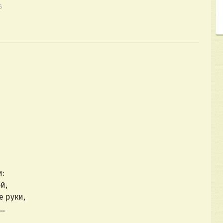
6
и:
й,
е руки,
й…