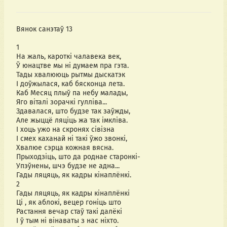
Вянок санэтаў 13
1
На жаль, кароткі чалавека век,
Ў юнацтве мы ні думаем пра гэта.
Тады хвалююць рытмы дыскатэк
І доўжылася, каб бясконца лета.
Каб Месяц плыў па небу малады,
Яго віталі зорачкі гулліва...
Здавалася, што будзе так заўжды,
Але жыццё ляціць жа так імкліва.
І хоць ужо на скронях сівізна
І смех каханай ні такі ўжо звонкі,
Хвалюе сэрца кожная вясна.
Прыходзіць, што да роднае старонкі-
Упэўнены, шчэ будзе не адна...
Гады ляцяць, як кадры кінаплёнкі.
2
Гады ляцяць, як кадры кінаплёнкі
Ці , як аблокі, вецер гоніць што
Растання вечар стаў такі далёкі
І ў тым ні вінаваты з нас ніхто.