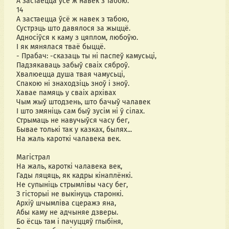
А застаецца ўсё ж навек з табою.
14
А застаецца ўсё ж навек з табою,
Сустрэць што давялося за жыццё.
Адносіўся к каму з цяплом, любоўю.
І як мянялася тваё быццё.
- Прабач: -сказаць ты ні паспеў камусьці,
Падзякаваць забыў сваіх сяброў.
Хвалюецца душа твая чамусьці,
Спакою ні знаходзіць зноў і зноў.
Хавае памяць у сваіх архівах
Чым жыў штодзень, што бачыў чалавек
І што змяніць сам быў зусім ні ў сілах.
Стрымаць не навучыўся часу бег,
Бывае толькі так у казках, былях...
На жаль кароткі чалавека век.
Магістрал
На жаль, кароткі чалавека век,
Гады ляцяць, як кадры кінаплёнкі.
Не супыніць стрымлівы часу бег,
З гісторыі не выкінуць старонкі.
Архіў шчымліва сцеражэ яна,
Абы каму не адчыняе дзверы.
Бо ёсць там і пачуццяў глыбіня,