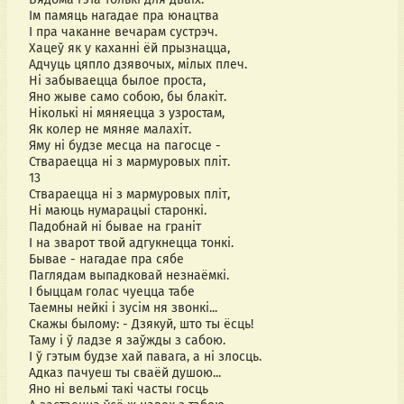
Ім памяць нагадае пра юнацтва
І пра чаканне вечарам сустрэч.
Хацеў як у каханні ёй прызнацца,
Адчуць цяпло дзявочых, мілых плеч.
Ні забываецца былое проста,
Яно жыве само собою, бы блакіт.
Ніколькі ні мяняецца з узростам,
Як колер не мяняе малахіт.
Яму ні будзе месца на пагосце -
Ствараецца ні з мармуровых пліт.
13
Ствараецца ні з мармуровых пліт,
Ні маюць нумарацыі старонкі.
Падобнай ні бывае на граніт
І на зварот твой адгукнецца тонкі.
Бывае - нагадае пра сябе
Паглядам выпадковай незнаёмкі.
І быццам голас чуецца табе
Таемны нейкі і зусім ня звонкі...
Скажы былому: - Дзякуй, што ты ёсць!
Таму і ў ладзе я заўжды з сабою.
І ў гэтым будзе хай павага, а ні злосць.
Адказ пачуеш ты сваёй душою...
Яно ні вельмі такі часты госць