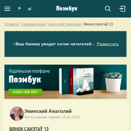
Поэмбук
Современники
Анатолий Уминский
Вянок санэтаў 13
⭐
Ваш баннер увидят сотни читателей
→
Разместить
Уминский Анатолий
·
Философская лирика
14.03.2026
ВЯНОК САНЭТАЎ 13