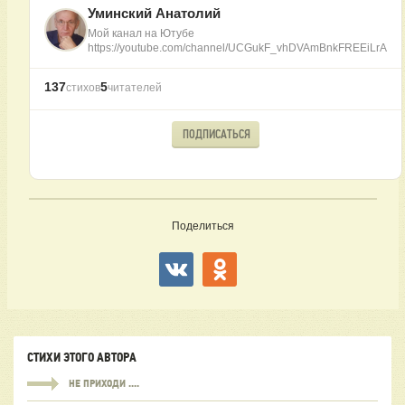
Уминский Анатолий
Мой канал на Ютубе
https://youtube.com/channel/UCGukF_vhDVAmBnkFREEiLrA
137
5
стихов
читателей
ПОДПИСАТЬСЯ
Поделиться
СТИХИ ЭТОГО АВТОРА
НЕ ПРИХОДИ ....