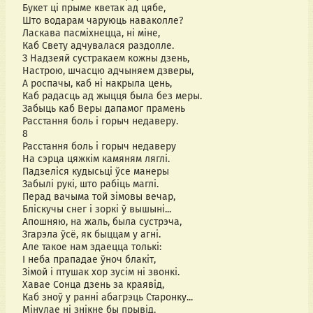
Букет ці прыме кветак ад цябе,
Што водарам чаруюць наваколле?
Ласкава пасміхнецца, ні міне,
Каб Свету адчувалася раздолле.
З Надзеяй сустракаем кожны дзень,
Настрою, шчасцю адчыняем дзверы,
А роспачы, каб ні накрыла цень,
Каб радасць ад жыцця была без меры.
Забыць каб Веры дапамог прамень
Расстання боль і горыч недаверу.
8
Расстання боль і горыч недаверу
На сэрца цяжкім камяням ляглі.
Падзеліся кудысьці ўсе манеры
Забылі рукі, што рабіць маглі.
Перад вачыма той зімовы вечар,
Бліскучы снег і зоркі ў вышыні...
Апошняю, на жаль, была сустрэча,
Згарэла ўсё, як быццам у агні.
Але такое нам здаецца толькі:
І неба прападае ўноч блакіт,
Зімой і птушак хор зусім ні звонкі.
Хавае Сонца дзень за краявід,
Каб зноў у ранні абагрэць Старонку...
Мінулае ні знікне бы прывід.