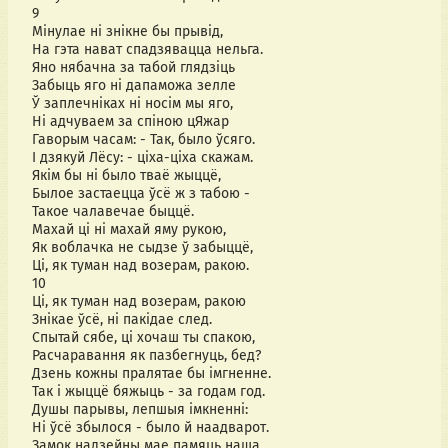
9
Мінулае ні знікне бы прывід,
На гэта нават спадзявацца нельга.
Яно нябачна за табой глядзіць
Забыць яго ні дапаможа зелле
Ў заплечніках ні носім мы яго,
Ні адчуваем за спіною цЯжар
Гаворым часам: - Так, было ўсяго.
І дзякуй Лёсу: - ціха-ціха скажам.
Якім бы ні было тваё жыццё,
Былое застаецца ўсё ж з табою -
Такое чалавечае быццё.
Махай ці ні махай яму рукою,
Як воблачка не сыдзе ў забыццё,
Ці, як туман над возерам, ракою.
10
Ці, як туман над возерам, ракою
Знікае ўсё, ні пакідае след.
Спытай сябе, ці хочаш ты спакою,
Расчаравання як пазбегнуць, бед?
Дзень кожны пралятае бы імгненне.
Так і жыццё бяжыць - за годам год.
Душы парывы, лепшыя імкненні:
Ні ўсё збылося - было й наадварот.
Замок надзейны мае памяць наша,