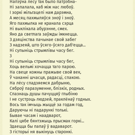
Напэўна лёсу так было патрэбна-
Ні запалала, каб між нас любоў.
І зоркі мільгацелі нам дарэмна,
А месяц пахмыляўся зноў і зноў.
Яго пахмылка не кранала сэрца
Ні выклікала абурэнне, смех.
Яно да светлага заўжды імкнецца.
З дзяцінства пачынае свой забег
З надзеяй, што ўсяго-ўсяго даб'ецца...
Ні супыніць стрымлівы часу бег.
3
Ні супыніць стрымлівы часу бег,
Хоць вельмі хочацца таго парою.
На свеце кожны пражыве свой век,
Ў чаканні шчасця, радасці, спакою.
На лёсу спадзяемся дабрыню,
Сяброў паразуменне, блізкіх, родных.
Спазнаць душы пачуццяў глыбіню
І не сустрэць людзей, праклёнаў годных.
Вось так імчыць жыццё за годам год,
Даруючы ні падарункі толькі.
Бывае часам і наадварот,
Калі цябе бянтэжыць прысмак горкі...
Здаецца бы папаў ў вадаварот.
З гісторыі ня выкінуць старонкі.