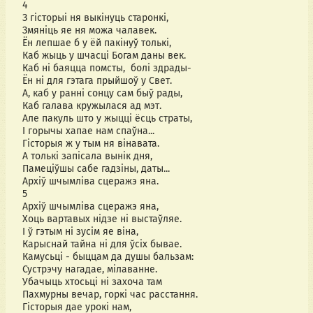
4
З гісторыі ня выкінуць старонкі,
Змяніць яе ня можа чалавек.
Ён лепшае б у ёй пакінуў толькі,
Каб жыць у шчасці Богам даны век.
Каб ні баяцца помсты,  болі здрады-
Ён ні для гэтага прыйшоў у Свет.
А, каб у ранні сонцу сам быў рады,
Каб галава кружылася ад мэт.
Але пакуль што у жыцці ёсць страты,
І горычы хапае нам спаўна...
Гісторыя ж у тым ня вінавата.
А толькі запісала вынік дня,
Памеціўшы сабе гадзіны, даты...
Архіў шчымліва сцеражэ яна.
5
Архіў шчымліва сцеражэ яна,
Хоць вартавых нідзе ні выстаўляе.
І ў гэтым ні зусім яе віна,
Карыснай тайна ні для ўсіх бывае.
Камусьці - быццам да душы бальзам:
Сустрэчу нагадае, мілаванне.
Убачыць хтосьці ні захоча там
Пахмурны вечар, горкі час расстання.
Гісторыя дае урокі нам,