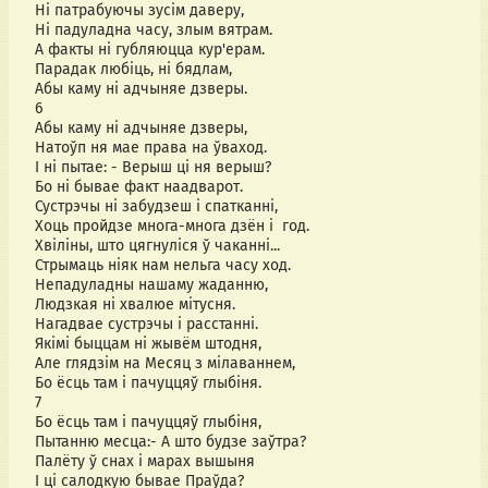
Ні патрабуючы зусім даверу,
Ні падуладна часу, злым вятрам.
А факты ні губляюцца кур'ерам.
Парадак любіць, ні бядлам,
Абы каму ні адчыняе дзверы.
6
Абы каму ні адчыняе дзверы,
Натоўп ня мае права на ўваход.
І ні пытае: - Верыш ці ня верыш?
Бо ні бывае факт наадварот.
Сустрэчы ні забудзеш і спатканні,
Хоць пройдзе многа-многа дзён і  год.
Хвіліны, што цягнуліся ў чаканні...
Стрымаць ніяк нам нельга часу ход.
Непадуладны нашаму жаданню,
Людзкая ні хвалюе мітусня.
Нагадвае сустрэчы і расстанні.
Якімі быццам ні жывём штодня,
Але глядзім на Месяц з мілаваннем,
Бо ёсць там і пачуццяў глыбіня.
7
Бо ёсць там і пачуццяў глыбіня,
Пытанню месца:- А што будзе заўтра?
Палёту ў снах і марах вышыня
І ці салодкую бывае Праўда?