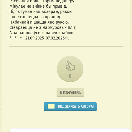
Расстання боль і горыч недаверу.
Мінулае не знікне бы прывід.
Ці, як туман над возерам, ракою
І не схаваецца за краявід.
Нябачнай пішацца яно рукою,
Ствараецца не з мармуровых пліт,
А застаецца ўсё ж навек з табою.
*   *   *   21.09.2025-07.02.2026гг.
0
В ИЗБРАННОЕ
ПОДДЕРЖАТЬ АВТОРА!