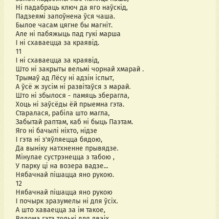
Ні падабраць ключ да яго наўскід,
Падзеямі запоўнена ўся чаша.
Былое часам цягне бы магніт.
Але ні пабяжыць пад гукі марша
І ні схаваецца за краявід.
11
І ні схаваецца за краявід,
Што ні закрыты вельмі чорнай хмарай .
Трымаў ад Лёсу ні адзін іспыт,
А ўсё ж зусім ні развітаўся з марай.
Што ні збылося - памяць зберагла,
Хоць ні заўсёды ёй прыемна гэта.
Старалася, рабіла што магла,
Забытай раптам, каб ні быць Паэтам.
Яго ні бачылі ніхто, нідзе
І гэта ні з'яўляецца бядою,
Да выніку натхненне прывядзе.
Мінулае сустрэнецца з табою ,
У парку ці на возера вадзе...
Нябачнай пішацца яно рукою.
12
Нябачнай пішацца яно рукою
І почырк зразумелы ні для ўсіх.
А што хаваецца за ім такое,
Вядома гэта толькі для дваіх.