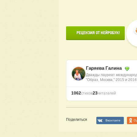
      РЕЦЕНЗИЯ ОТ НЕЙРОБУК!

Гаряева Галина
Дважды лауреат международ
"Образ, Москва," 2015 и 201
1062
23
стихов
читателей
Поделиться
Вконтакте
О