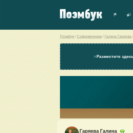
Поэмбук
Современники
Галина Гаряева
⭐
Разместите здес
Гаряева Галина