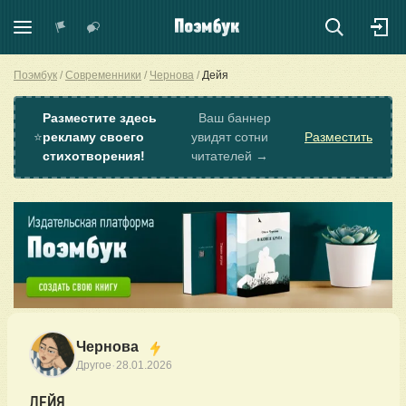
Поэмбук
Современники
Чернова
Дейя
Разместите здесь
Ваш баннер
⭐
рекламу своего
увидят сотни
Разместить
стихотворения!
читателей →
Чернова
·
Другое
28.01.2026
ДЕЙЯ