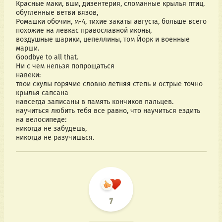
Красные маки, вши, дизентерия, сломанные крылья птиц, 
обугленные ветви вязов,
Ромашки обочин, м-4, тихие закаты августа, больше всего 
похожие на левкас православной иконы,
воздушные шарики, цепеллины, том Йорк и военные 
марши.
Goodbye to all that.
Ни с чем нельзя попрощаться
навеки:
твои скулы горячие словно летняя степь и острые точно 
крылья сапсана
навсегда записаны в память кончиков пальцев. 
научиться любить тебя все равно, что научиться ездить 
на велосипеде:
никогда не забудешь,
никогда не разучишься.
7