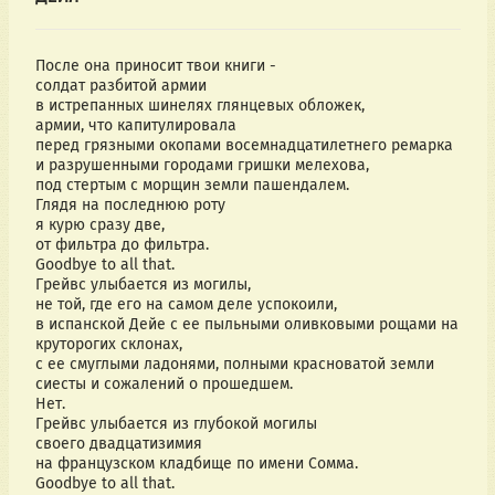
После она приносит твои книги - 
солдат разбитой армии
в истрепанных шинелях глянцевых обложек,
армии, что капитулировала
перед грязными окопами восемнадцатилетнего ремарка
и разрушенными городами гришки мелехова,
под стертым с морщин земли пашендалем. 
Глядя на последнюю роту
я курю сразу две,
от фильтра до фильтра.
Goodbye to all that. 
Грейвс улыбается из могилы,
не той, где его на самом деле успокоили,
в испанской Дейе с ее пыльными оливковыми рощами на 
круторогих склонах,
с ее смуглыми ладонями, полными красноватой земли 
сиесты и сожалений о прошедшем. 
Нет. 
Грейвс улыбается из глубокой могилы
своего двадцатизимия 
на французском кладбище по имени Сомма. 
Goodbye to all that.