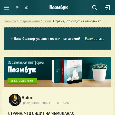
Поэмбук
Современники
Ratori
Страна, что сидит на чемоданах
⭐
Ваш баннер увидят сотни читателей
→
Разместить
Ratori
·
Гражданская лирика
12.01.2026
СТРАНА, ЧТО СИДИТ НА ЧЕМОДАНАХ