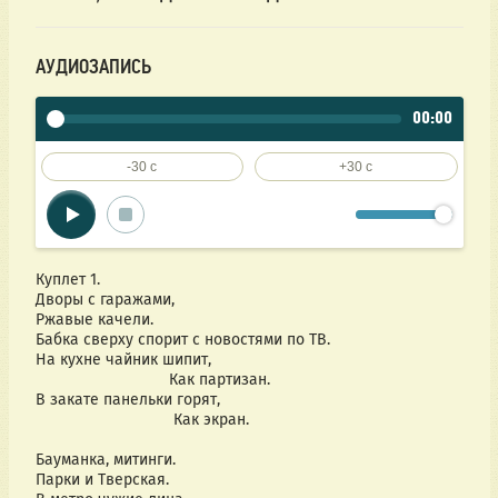
АУДИОЗАПИСЬ
00:00
-30 c
+30 c
Куплет 1.
Дворы с гаражами,
Ржавые качели.
Бабка сверху спорит с новостями по ТВ.
На кухне чайник шипит,
                              Как партизан.
В закате панельки горят,
                               Как экран.
Бауманка, митинги.
Парки и Тверская.