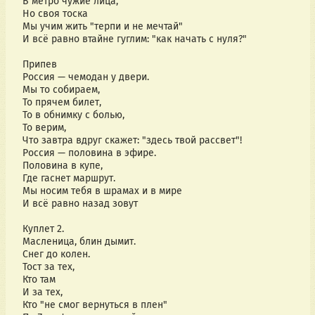
В метро чужие лица,
Но своя тоска
Мы учим жить "терпи и не мечтай"
И всё равно втайне гуглим: "как начать с нуля?"
Припев
Россия — чемодан у двери.
Мы то собираем,
То прячем билет,
То в обнимку с болью,
То верим,
Что завтра вдруг скажет: "здесь твой рассвет"!
Россия — половина в эфире.
Половина в купе,
Где гаснет маршрут.
Мы носим тебя в шрамах и в мире
И всё равно назад зовут
Куплет 2.
Масленица, блин дымит.
Снег до колен.
Тост за тех,
Кто там
И за тех,
Кто "не смог вернуться в плен"