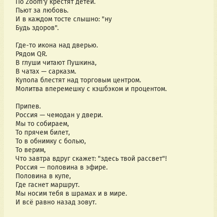
По Zoom'у крестят детей.
Пьют за любовь.
И в каждом тосте слышно: "ну
Будь здоров".
Где-то икона над дверью.
Рядом QR.
В глуши читают Пушкина,
В чатах — сарказм.
Купола блестят над торговым центром.
Молитва вперемешку с кэшбэком и процентом.
Припев.
Россия — чемодан у двери.
Мы то собираем,
То прячем билет,
То в обнимку с болью,
То верим,
Что завтра вдруг скажет: "здесь твой рассвет"!
Россия — половина в эфире.
Половина в купе,
Где гаснет маршрут.
Мы носим тебя в шрамах и в мире.
И всё равно назад зовут.