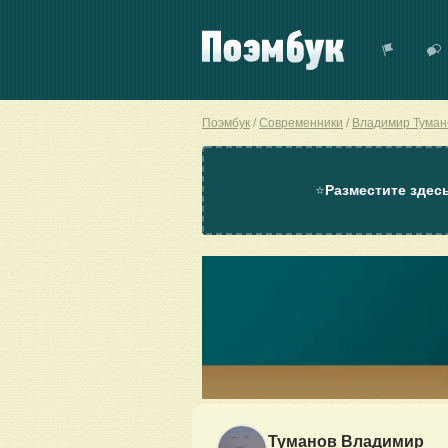
Поэмбук
Современники
Владимир Туман
⭐
Разместите здес
Туманов Владимир