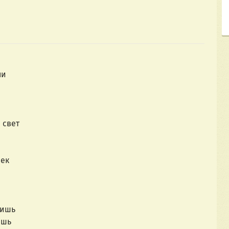
и 
 свет
век
жишь
ишь