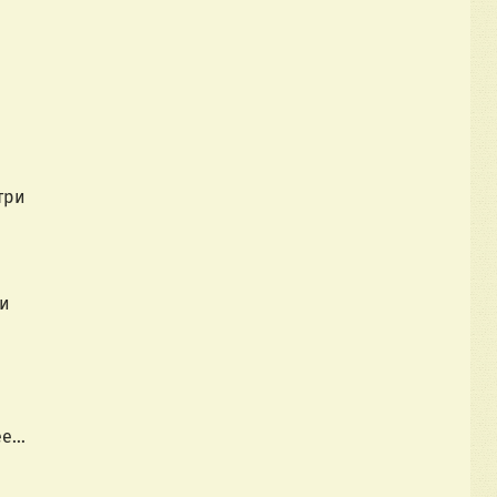
три
ри
ее…